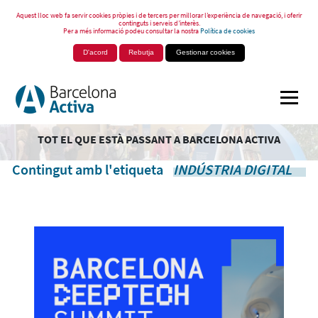
Aquest lloc web fa servir cookies pròpies i de tercers per millorar l’experiència de navegació, i oferir
continguts i serveis d’interès.
Per a més informació podeu consultar la nostra
Política de cookies
D'acord
Rebutja
Gestionar cookies
TOT EL QUE ESTÀ PASSANT A BARCELONA ACTIVA
Contingut amb l'etiqueta
INDÚSTRIA DIGITAL
.