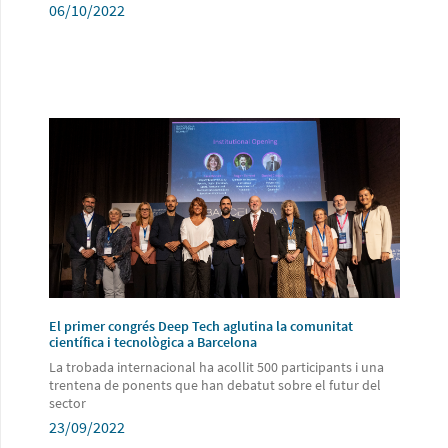
06/10/2022
El primer congrés Deep Tech aglutina la comunitat
científica i tecnològica a Barcelona
La trobada internacional ha acollit 500 participants i una
trentena de ponents que han debatut sobre el futur del
sector
23/09/2022