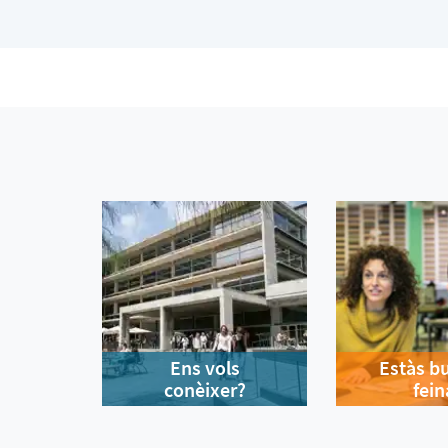
Ens vols
Estàs b
conèixer?
fein