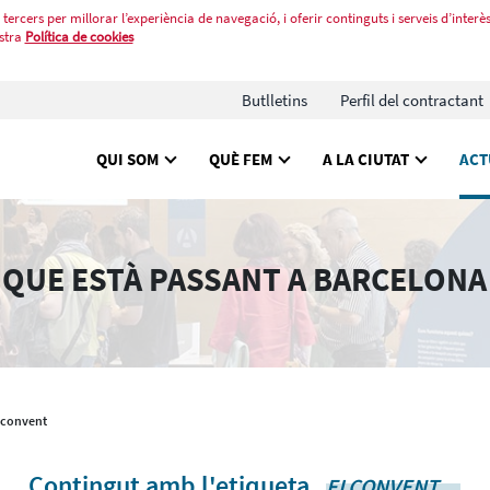
tercers per millorar l’experiència de navegació, i oferir continguts i serveis d’interès
stra
Política de cookies
Butlletins
Perfil del contractant
QUI SOM
QUÈ FEM
A LA CIUTAT
ACT
 QUE ESTÀ PASSANT A BARCELONA
lconvent
Contingut amb l'etiqueta
.
ELCONVENT