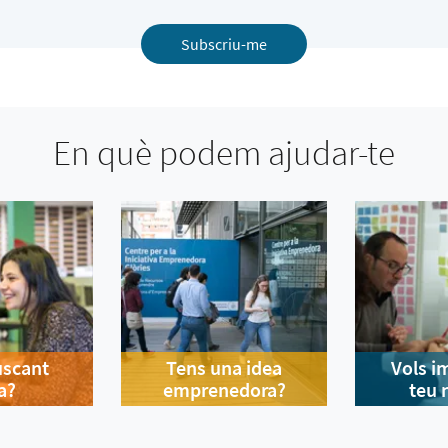
Subscriu-me
En què podem ajudar-te
uscant
Tens una idea
Vols i
a?
emprenedora?
teu 