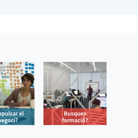
mpulsar el
Busques
negoci?
formació?