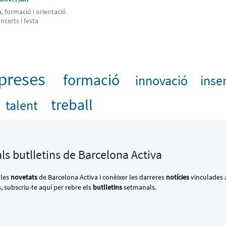
, formació i orientació
ncerts i festa
preses
formació
innovació
inse
treball
talent
als butlletins de Barcelona Activa
 les
novetats
de Barcelona Activa i conèixer les darreres
notícies
vinculades a
s, subscriu-te aquí per rebre els
butlletins
setmanals.