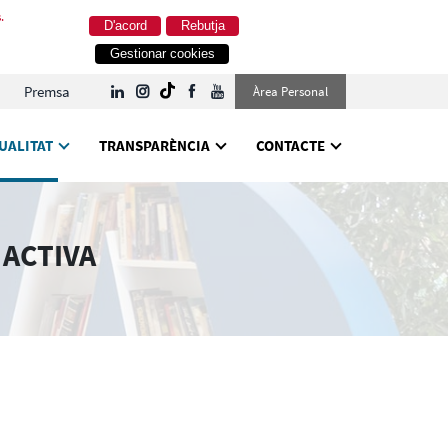
.
D'acord
Rebutja
Gestionar cookies
Premsa
Àrea Personal
UALITAT
TRANSPARÈNCIA
CONTACTE
 ACTIVA