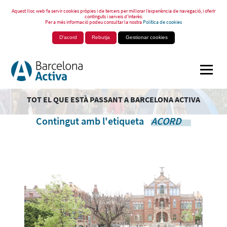
Aquest lloc web fa servir cookies pròpies i de tercers per millorar l’experiència de navegació, i oferir
continguts i serveis d’interès.
Per a més informació podeu consultar la nostra
Política de cookies
D'acord
Rebutja
Gestionar cookies
TOT EL QUE ESTÀ PASSANT A BARCELONA ACTIVA
Contingut amb l'etiqueta
ACORD
.