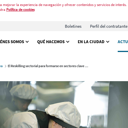
a mejorar la experiencia de navegación y ofrecer contenidos y servicios de interés.
stra
Política de cookies
Boletines
Perfil del contratante
IÉNES SOMOS
QUÉ HACEMOS
EN LA CIUDAD
ACTU
va
El Reskilling sectorial para formarse en sectores clave y mejorar la empleabilidad