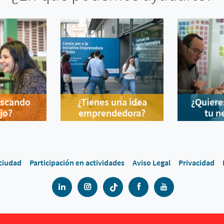
uscando
¿Tienes una idea
¿Quiere
jo?
emprendedora?
tu n
 ciudad
Participación en actividades
Aviso Legal
Privacidad