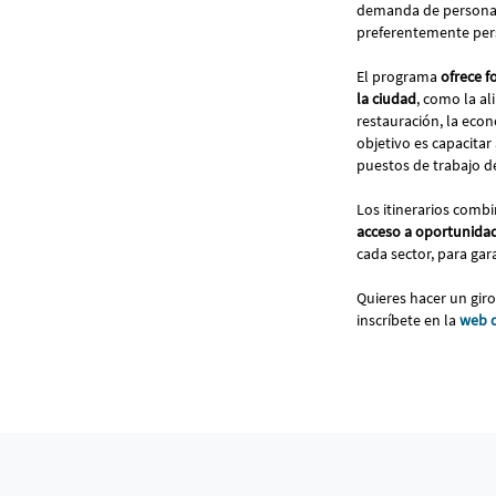
demanda de personal
preferentemente pers
El programa
ofrece f
la ciudad
, como la al
restauración, la econo
objetivo es capacitar
puestos de trabajo d
Los itinerarios comb
acceso a oportunidad
cada sector, para ga
Quieres hacer un giro
inscríbete en la
web d