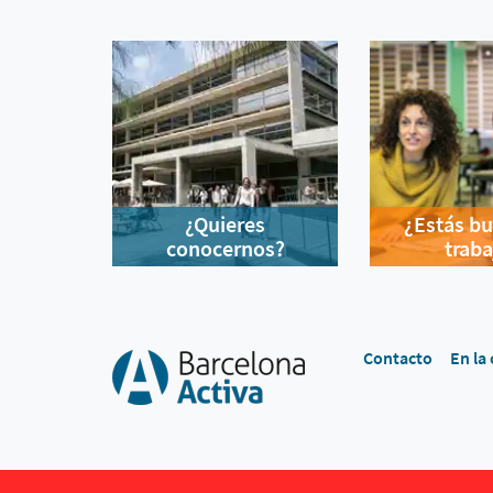
¿Quieres
¿Estás b
conocernos?
traba
Contacto
En la