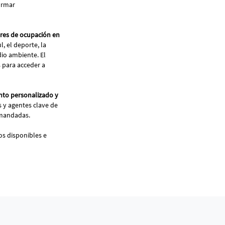
formar
dores de ocupación en
l, el deporte, la
edio ambiente. El
s para acceder a
nto personalizado y
 y agentes clave de
demandadas.
os disponibles e