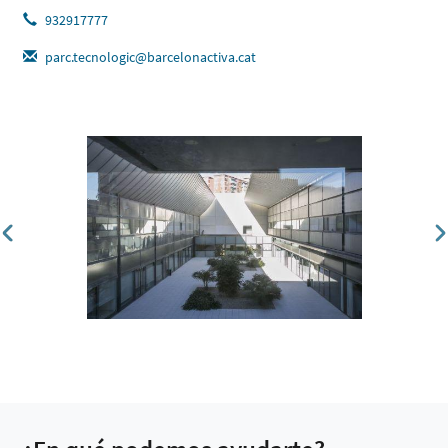
932917777
parc.tecnologic@barcelonactiva.cat