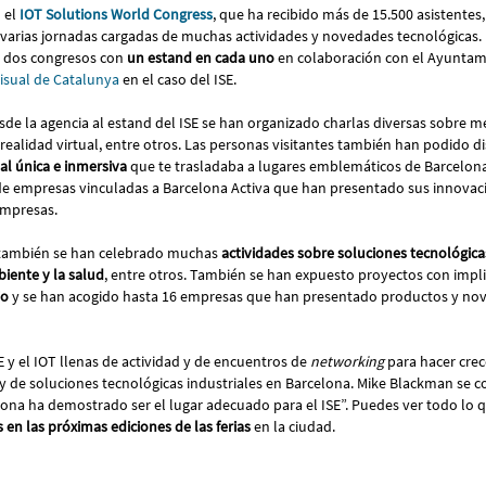
n el
IOT Solutions World Congress
, que ha recibido más de 15.500 asistentes
 varias jornadas cargadas de muchas actividades y novedades tecnológicas. 
s dos congresos con
un estand en cada uno
en colaboración con el Ayuntam
visual de Catalunya
en el caso del ISE.
esde la agencia al estand del ISE se han organizado charlas diversas sobre m
ealidad virtual, entre otros. Las personas visitantes también han podido di
al única e inmersiva
que te trasladaba a lugares emblemáticos de Barcelona
e empresas vinculadas a Barcelona Activa que han presentado sus innovac
empresas.
T también se han celebrado muchas
actividades sobre soluciones tecnológicas
iente y la salud
, entre otros. También se han expuesto proyectos con impl
io
y se han acogido hasta 16 empresas que han presentado productos y nov
E y el IOT llenas de actividad y de encuentros de
networking
para hacer crec
 y de soluciones tecnológicas industriales en Barcelona. Mike Blackman se c
lona ha demostrado ser el lugar adecuado para el ISE”. Puedes ver todo lo
en las próximas ediciones de las ferias
en la ciudad.