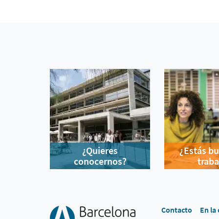
¿Quieres
¿Estás b
conocernos?
traba
Contacto
En la