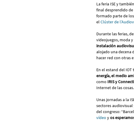
La feria ISE y tambié
final desprendido de
formado parte de lo
el
Clúster de l’Audio
Durante las ferias, d
videojuegos, moda y r
instalación audiovisu
alojado una decena d
hacer red con otras 
En el estand del IO
energía, el medio amb
como
IRIS y Connect
Internet de las cosas.
Unas jornadas a la IS
sectores audiovisual
del congreso: “Barce
vídeo
y
os esperamos 