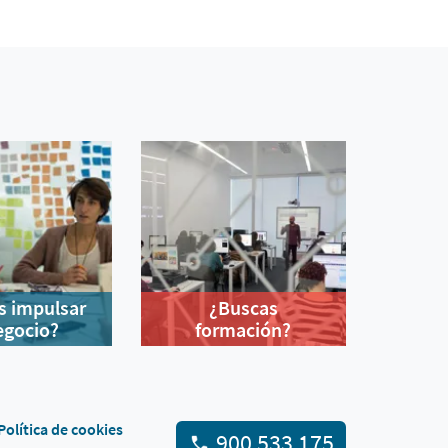
s impulsar
¿Buscas
egocio?
formación?
Política de cookies
900 533 175