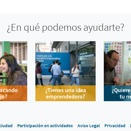
¿En qué podemos ayudarte?
uscando
¿Tienes una idea
¿Quiere
jo?
emprendedora?
tu n
 ciudad
Participación en actividades
Aviso Legal
Privacidad