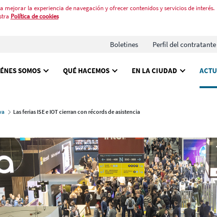
a mejorar la experiencia de navegación y ofrecer contenidos y servicios de interés.
stra
Política de cookies
Boletines
Perfil del contratante
IÉNES SOMOS
QUÉ HACEMOS
EN LA CIUDAD
ACTU
va
Las ferias ISE e IOT cierran con récords de asistencia