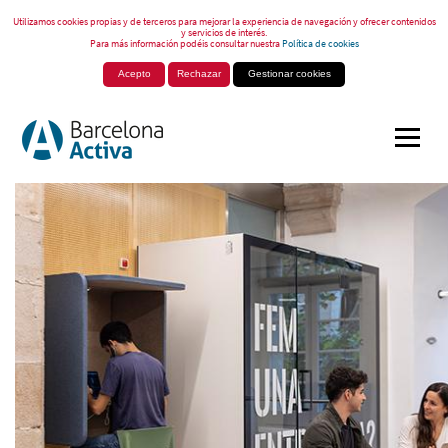
Utilizamos cookies propias y de terceros para mejorar la experiencia de navegación y ofrecer contenidos
y servicios de interés.
Para más información podéis consultar nuestra
Política de cookies
Acepto
Rechazar
Gestionar cookies