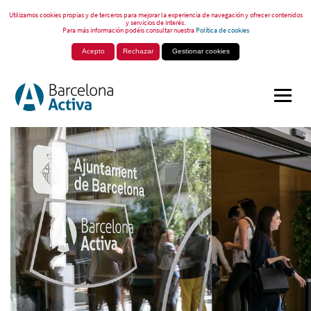
Utilizamos cookies propias y de terceros para mejorar la experiencia de navegación y ofrecer contenidos
y servicios de interés.
Para más información podéis consultar nuestra
Política de cookies
Acepto
Rechazar
Gestionar cookies