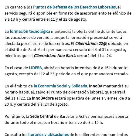
En cuanto a los
Puntos de Defensa de los Derechos Laborales
, el
servicio seguirá disponible en formato de asesoramiento telefónico de
9 a 13 h y cerrará entre el 11 y el 22 de agosto.
La
formación tecnológica
mantendrá la oferta online durante todas
las vacaciones de verano, aunque la formación presencial se verá
afectada por el cierre de los centros. El
Cibernàrium 22@
, ubicado en
el distrito de Sant Martí, permanecerá cerrado del 4 al 31 de agosto,
mientras que el
Cibernàrium Nou Barris
cerrará del 11 al 24.
En el caso de
LIDERA
, abrirá en horario intensivo de 8 a 15 h durante
agosto, excepto del 12 al 23, periodo en el que permanecerá cerrado.
En el ámbito de
la Economía Social y Solidaria
,
InnoBA
mantendrá su
horario habitual, salvo el Punto de orientación laboral, que cerrará
del 11 al 22. La
InnoBAdora
estará operativa de lunes a viernes, de 8 a
20 h, y cerrará del 9 al 24 de agosto.
Por último, la
Sede Central
de Barcelona Activa permanecerá abierta
durante todo el mes, con horario intensivo de 8 a 15 h.
Consulta los
horarios y ubicaciones
de los diferentes equipamientos