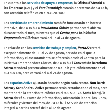
En cuanto a los
servicios de apoyo a empresas
, la
Oficina d’Atenció a
les Empresas
(OAE) y el
Parc Tecnològic
estarán operativos de 8 a 15 h,
con atención telefónica en el 933 209 600.
Los
servicios de emprendimiento
también funcionarán en horario
intensivo, de 8 a 15 h. La
Incubadora Glòries
permanecerá abierta
durante todo el mes, mientras que el
Centre per a la Iniciativa
Emprenedora Glòries
cerrará del 15 al 24 de agosto.
En relación con los
servicios de trabajo y empleo
,
Porta22
cerrará
excepcionalmente del 11 al 22 de agosto, periodo en el que la
información y el asesoramiento se ofrecerán desde el Centro para la
Iniciativa Emprendedora Glòries, de 8 a 15 h. El
Convent de Barcelona
Activa
atenderá presencialmente de 8 a 15 h y telefónicamente en el
603 805 130, pero cerrará del 4 al 24 de agosto.
Los
espacios Activa
ajustarán horarios según cada centro.
Nou Barris
Activa
y
Sant Andreu Activa
permanecerán cerrados todo el mes, pero
mantendrán la atención telefónica en el 900 533 175.
Sants-Montjuïc
Activa
abrirá su Punto de información y orientación laboral los lunes,
miércoles y viernes del mes, de 9 a 13 h. El Servicio de atención
integral a barrios cerrará del 6 al 22 de agosto.