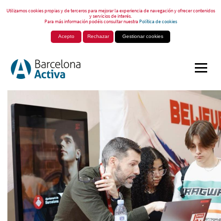
Utilizamos cookies propias y de terceros para mejorar la experiencia de navegación y ofrecer contenidos
y servicios de interés.
Para más información podéis consultar nuestra
Política de cookies
Acepto
Rechazar
Gestionar cookies