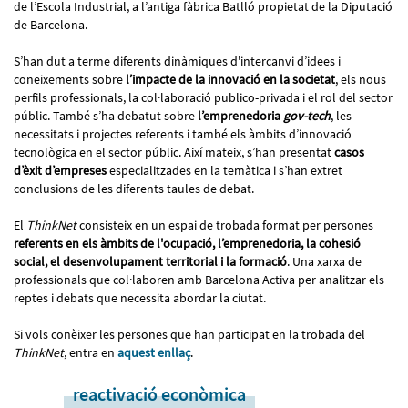
de l’Escola Industrial, a l’antiga fàbrica Batlló propietat de la Diputació
de Barcelona.
S’han dut a terme diferents dinàmiques d'intercanvi d’idees i
coneixements sobre
l’impacte de la innovació en la societat
, els nous
perfils professionals, la col·laboració publico-privada i el rol del sector
públic. També s’ha debatut sobre
l’emprenedoria
gov-tech
, les
necessitats i projectes referents i també els àmbits d’innovació
tecnològica en el sector públic. Així mateix, s’han presentat
casos
d’èxit d’empreses
especialitzades en la temàtica i s’han extret
conclusions de les diferents taules de debat.
El
ThinkNet
consisteix en un espai de trobada format per persones
referents en els àmbits de l'ocupació, l’emprenedoria, la cohesió
social, el desenvolupament territorial i la formació
. Una xarxa de
professionals que col·laboren amb Barcelona Activa per analitzar els
reptes i debats que necessita abordar la ciutat.
Si vols conèixer les persones que han participat en la trobada del
ThinkNet
, entra en
aquest enllaç
.
reactivació econòmica