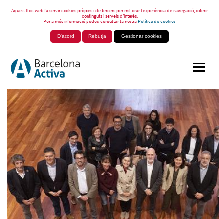
Aquest lloc web fa servir cookies pròpies i de tercers per millorar l’experiència de navegació, i oferir
continguts i serveis d’interès.
Per a més informació podeu consultar la nostra
Política de cookies
D'acord
Rebutja
Gestionar cookies