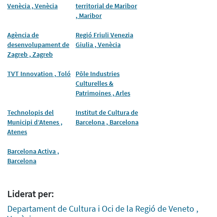
Venècia , Venècia
territorial de Maribor
, Maribor
Agència de
Regió Friuli Venezia
desenvolupament de
Giulia , Venècia
Zagreb , Zagreb
TVT Innovation , Toló
Pôle Industries
Culturelles &
Patrimoines , Arles
Technolopis del
Institut de Cultura de
Municipi d’Atenes ,
Barcelona , Barcelona
Atenes
Barcelona Activa ,
Barcelona
Liderat per:
Departament de Cultura i Oci de la Regió de Veneto ,