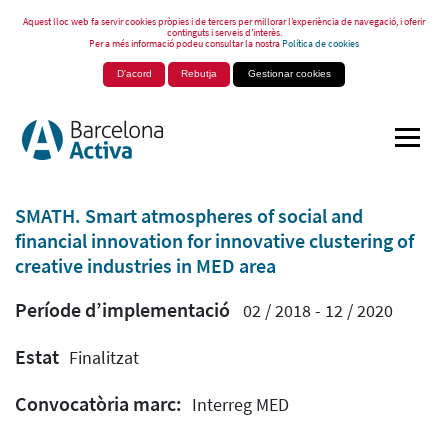
Aquest lloc web fa servir cookies pròpies i de tercers per millorar l’experiència de navegació, i oferir
continguts i serveis d’interès.
Per a més informació podeu consultar la nostra
Política de cookies
D'acord
Rebutja
Gestionar cookies
SMATH. Smart atmospheres of social and
financial innovation for innovative clustering of
creative industries in MED area
Període d’implementació
02 / 2018 - 12 / 2020
Estat
Finalitzat
Convocatòria marc:
Interreg MED