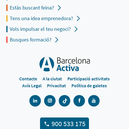
Estàs buscant feina?
Tens una idea emprenedora?
Vols impulsar el teu negoci?
Busques formació?
Contacte
A la ciutat
Participació activitats
Avís Legal
Privacitat
Política de galetes
900 533 175