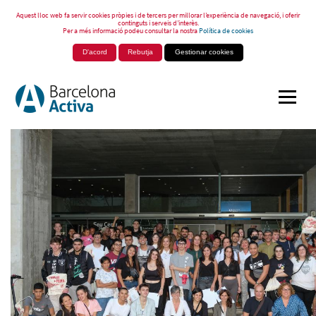
Aquest lloc web fa servir cookies pròpies i de tercers per millorar l’experiència de navegació, i oferir
continguts i serveis d’interès.
Per a més informació podeu consultar la nostra
Política de cookies
D'acord
Rebutja
Gestionar cookies