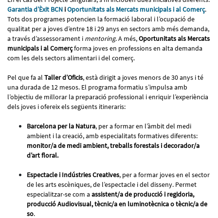
Garantia d’Èxit BCN
i
Oportunitats als Mercats municipals i al Comerç
.
Tots dos programes potencien la formació laboral i l’ocupació de
qualitat per a joves d’entre 18 i 29 anys en sectors amb més demanda,
a través d’assessorament i
mentoring
. A més,
Oportunitats als Mercats
municipals i al Comerç
forma joves en professions en alta demanda
com les dels sectors alimentari i del comerç.
Pel que fa al
Taller d’Oficis
, està dirigit a joves menors de 30 anys i té
una durada de 12 mesos. El programa formatiu s’impulsa amb
l’objectiu de millorar la preparació professional i enriquir l’experiència
dels joves i ofereix els següents itineraris:
Barcelona per la Natura
, per a formar en l’àmbit del medi
ambient i la creació, amb especialitats formatives diferents:
monitor/a de medi ambient, treballs forestals i decorador/a
d’art floral.
Espectacle i Indústries Creatives
, per a formar joves en el sector
de les arts escèniques, de l’espectacle i del disseny. Permet
especialitzar-se com a
assistent/a de producció i regidoria,
producció Audiovisual, tècnic/a en luminotècnica o tècnic/a de
so
.