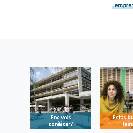
empren
Ens vols
Estàs b
conèixer?
fein