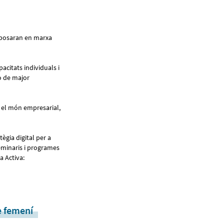
s posaran en marxa
pacitats individuals i
 o de major
n el món empresarial,
tègia digital per a
eminaris i programes
a Activa:
e femení