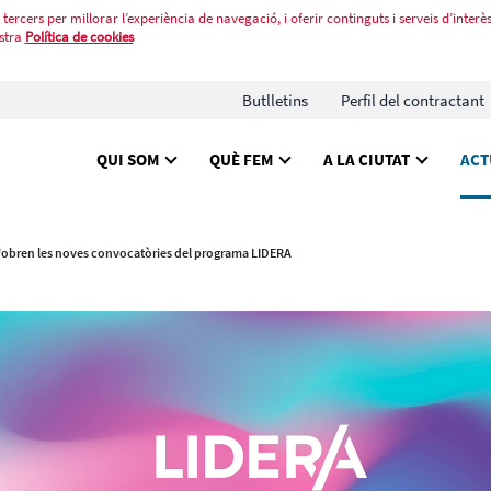
tercers per millorar l’experiència de navegació, i oferir continguts i serveis d’interès
stra
Política de cookies
Butlletins
Perfil del contractant
QUI SOM
QUÈ FEM
A LA CIUTAT
ACT
'obren les noves convocatòries del programa LIDERA