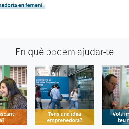
edoria en femení
En què podem ajudar-te
uscant
Tens una idea
Vols i
a?
emprenedora?
teu 