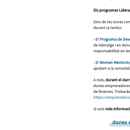
Els programes Lidera
Dins de les noves co
durant la tardor:
- El
Programa de Dese
de lideratge i en don
responsabilitat en le
- El
Women Mentorin
ajudant a la consolid
A més,
durant el darr
dones emprenedores o
de finances. Trobaràs
https://emprenedoria
Si vols
més informaci
dones 