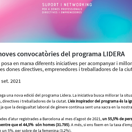
 noves convocatòries del programa LIDERA
 posa en marxa diferents iniciatives per acompanyar i millora
les dones directives, emprenedores i treballadores de la ciu
 set. 2021
ga una nova edició del programa Lidera. La iniciativa busca millorar la situ
irectives i treballadores de la ciutat.
L’eix inspirador del programa és la i
, ja que la desigualtat laboral de gènere continua sent una xacra en la nostra
des d’atur registrades a Barcelona al mes d’agost de 2021,
un 55,5% de per
mentre que el 44,5% són homes (31.795)
. A més, si ens fixem en la taxa d’e
n un 5%, per sobre de la femenina (3,2%).