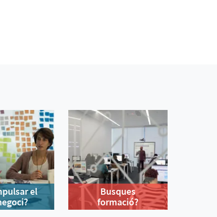
mpulsar el
Busques
negoci?
formació?