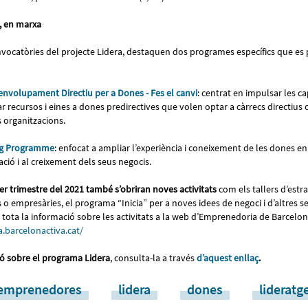
, en marxa
nvocatòries del projecte Lidera, destaquen dos programes específics que e
nvolupament Directiu per a Dones - Fes el canvi
: centrat en impulsar les ca
ar recursos i eines a dones predirectives que volen optar a càrrecs directius
s organitzacions.
g Programme
: enfocat a ampliar l’experiència i coneixement de les dones e
ació i al creixement dels seus negocis.
er trimestre del 2021 també s’obriran noves activitats
com els tallers d’estra
 empresàries, el programa “Inicia” per a noves idees de negoci i d’altres s
 tota la informació sobre les activitats a la web d’Emprenedoria de Barcelon
.barcelonactiva.cat/
ó sobre el programa Lidera
, consulta-la a través
d’aquest enllaç
.
emprenedores
lidera
dones
lideratg