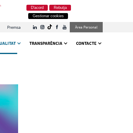
.
D'acord
Rebutja
Gestionar cookies
Premsa
Àrea Personal
UALITAT
TRANSPARÈNCIA
CONTACTE