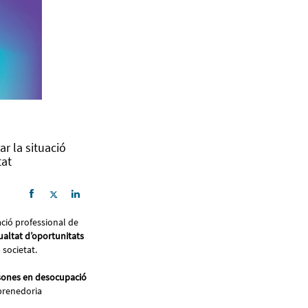
r la situació
tat
ació professional de
gualtat d’oportunitats
 societat.
sones en desocupació
mprenedoria