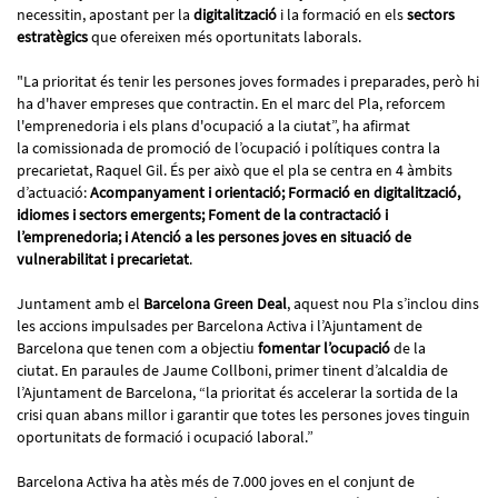
necessitin, apostant per la
digitalització
i la formació en els
sectors
estratègics
que ofereixen més oportunitats laborals.
"La prioritat és tenir les persones joves formades i preparades, però hi
ha d'haver empreses que contractin. En el marc del Pla, reforcem
l'emprenedoria i els plans d'ocupació a la ciutat”, ha afirmat
la comissionada de promoció de l’ocupació i polítiques contra la
precarietat, Raquel Gil. És per això que el pla se centra en 4 àmbits
d’actuació:
Acompanyament i orientació; Formació en digitalització,
idiomes i sectors emergents; Foment de la contractació i
l’emprenedoria; i Atenció a les persones joves en situació de
vulnerabilitat i precarietat
.
Juntament amb el
Barcelona Green Deal
, aquest nou Pla s’inclou dins
les accions impulsades per Barcelona Activa i l’Ajuntament de
Barcelona que tenen com a objectiu
fomentar l’ocupació
de la
ciutat. En paraules de Jaume Collboni, primer tinent d’alcaldia de
l’Ajuntament de Barcelona, “la prioritat és accelerar la sortida de la
crisi quan abans millor i garantir que totes les persones joves tinguin
oportunitats de formació i ocupació laboral.”
Barcelona Activa ha atès més de 7.000 joves en el conjunt de