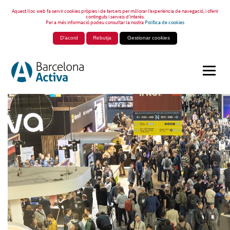
Aquest lloc web fa servir cookies pròpies i de tercers per millorar l’experiència de navegació, i oferir
continguts i serveis d’interès.
Per a més informació podeu consultar la nostra
Política de cookies
D'acord
Rebutja
Gestionar cookies