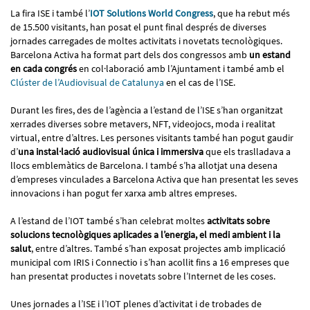
La fira ISE i també l’
IOT Solutions World Congress
, que ha rebut més
de 15.500 visitants, han posat el punt final després de diverses
jornades carregades de moltes activitats i novetats tecnològiques.
Barcelona Activa ha format part dels dos congressos amb
un estand
en cada congrés
en col·laboració amb l’Ajuntament i també amb el
Clúster de l’Audiovisual de Catalunya
en el cas de l’ISE.
Durant les fires, des de l’agència a l’estand de l’ISE s’han organitzat
xerrades diverses sobre metavers, NFT, videojocs, moda i realitat
virtual, entre d’altres. Les persones visitants també han pogut gaudir
d’
una instal·lació audiovisual única i immersiva
que els traslladava a
llocs emblemàtics de Barcelona. I també s’ha allotjat una desena
d’empreses vinculades a Barcelona Activa que han presentat les seves
innovacions i han pogut fer xarxa amb altres empreses.
A l’estand de l’IOT també s’han celebrat moltes
activitats sobre
solucions tecnològiques aplicades a l’energia, el medi ambient i la
salut
, entre d’altres. També s’han exposat projectes amb implicació
municipal com IRIS i Connectio i s’han acollit fins a 16 empreses que
han presentat productes i novetats sobre l’Internet de les coses.
Unes jornades a l’ISE i l’IOT plenes d’activitat i de trobades de