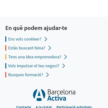
En què podem ajudar-te
Ens vols conèixer?
Estàs buscant feina?
Tens una idea emprenedora?
Vols impulsar el teu negoci?
Busques formació?
Contacte
A la ciutat
Participació activitats