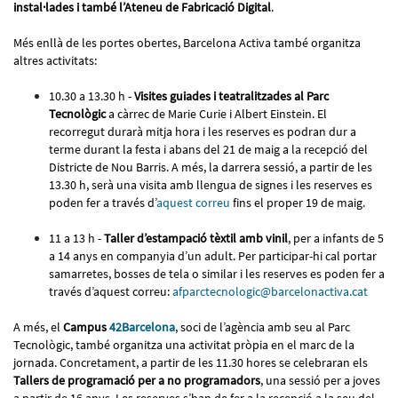
instal·lades i també l’Ateneu de Fabricació Digital
.
Més enllà de les portes obertes, Barcelona Activa també organitza
altres activitats:
10.30 a 13.30 h -
Visites guiades i teatralitzades al Parc
Tecnològic
a càrrec de Marie Curie i Albert Einstein. El
recorregut durarà mitja hora i les reserves es podran dur a
terme durant la festa i abans del 21 de maig a la recepció del
Districte de Nou Barris. A més, la darrera sessió, a partir de les
13.30 h, serà una visita amb llengua de signes i les reserves es
poden fer a través d’
aquest correu
fins el proper 19 de maig.
11 a 13 h -
Taller d’estampació tèxtil amb vinil
, per a infants de 5
a 14 anys en companyia d’un adult. Per participar-hi cal portar
samarretes, bosses de tela o similar i les reserves es poden fer a
través d’aquest correu:
afparctecnologic@barcelonactiva.cat
A més, el
Campus
42Barcelona
, soci de l’agència amb seu al Parc
Tecnològic, també organitza una activitat pròpia en el marc de la
jornada. Concretament, a partir de les 11.30 hores se celebraran els
Tallers de programació per a no programadors
, una sessió per a joves
a partir de 16 anys. Les reserves s’han de fer a la recepció a la seu del