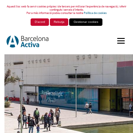
Aquest lloc web fa servir cookies pròpies i de tercers per millorar l’experiència de navegació, i oferir
continguts i serveis d’interès.
Per a més informació podeu consultar la nostra
Política de cookies
D'acord
Rebutja
Gestionar cookies