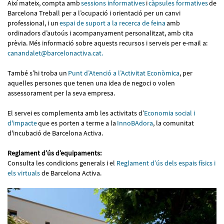
Així mateix, compta amb
sessions informatives
i
càpsules formatives
de
Barcelona Treball per a l’ocupació i orientació per un canvi
professional, i un
espai de suport a la recerca de feina
amb
ordinadors d’autoús i acompanyament personalitzat, amb cita
prèvia. Més informació sobre aquests recursos i serveis per e-mail a:
canandalet@barcelonactiva.cat.
També s’hi troba un
Punt d’Atenció a l’Activitat Econòmic
a
, per
aquelles persones que tenen una idea de negoci o volen
assessorament per la seva empresa.
El servei es complementa amb les activitats d’
Economia social i
d'impacte
que es porten a terme a la
InnoBAdora
, la comunitat
d'incubació de Barcelona Activa.
Reglament d’ús d’equipaments:
Consulta les condicions generals i el
Reglament d’ús dels espais físics i
els virtuals
de Barcelona Activa.