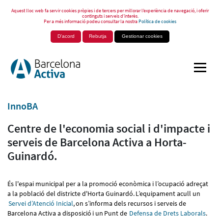
Aquest lloc web fa servir cookies pròpies i de tercers per millorar l’experiència de navegació, i oferir
continguts i serveis d’interès.
Per a més informació podeu consultar la nostra
Política de cookies
D'acord
Rebutja
Gestionar cookies
InnoBA
Centre de l'economia social i d'impacte i
serveis de Barcelona Activa a Horta-
Guinardó.
És l'espai municipal per a la promoció econòmica i l’ocupació adreçat
a la població del districte d'Horta Guinardó. L’equipament acull un
Servei d’Atenció Inicial
, on s’informa dels recursos i serveis de
Barcelona Activa a disposició i un Punt de
Defensa de Drets Laborals
.