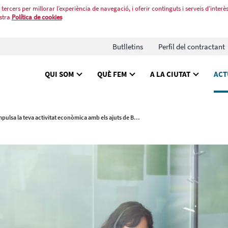
tercers per millorar l’experiència de navegació, i oferir continguts i serveis d’interès
stra
Política de cookies
Butlletins
Perfil del contractant
QUI SOM
QUÈ FEM
A LA CIUTAT
ACT
Impulsa la teva activitat econòmica amb els ajuts de Barcelona Activa