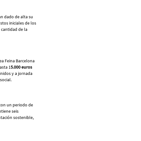
n dado de alta su
stos iniciales de los
 cantidad de la
rea Feina Barcelona
asta 1
5.000 euros
inidos y a jornada
social.
 con un periodo de
ntiene seis
tación sostenible,