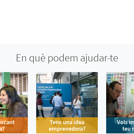
En què podem ajudar-te
uscant
Tens una idea
Vols i
a?
emprenedora?
teu 