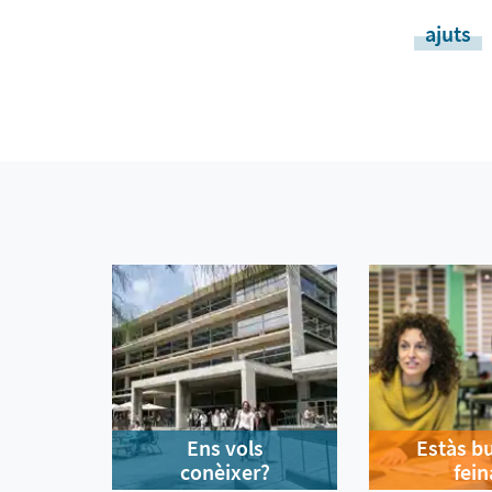
ajuts
Ens vols
Estàs b
conèixer?
fein