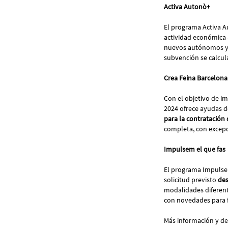
Activa Autonò+
El programa Activa 
actividad económica a 
nuevos autónomos y a
subvención se calcula
Crea Feina Barcelon
Con el objetivo de im
2024 ofrece ayudas 
para la contratación 
completa, con excepc
Impulsem el que fas
El programa Impulsem
solicitud previsto
des
modalidades diferent
con novedades para fa
Más información y de