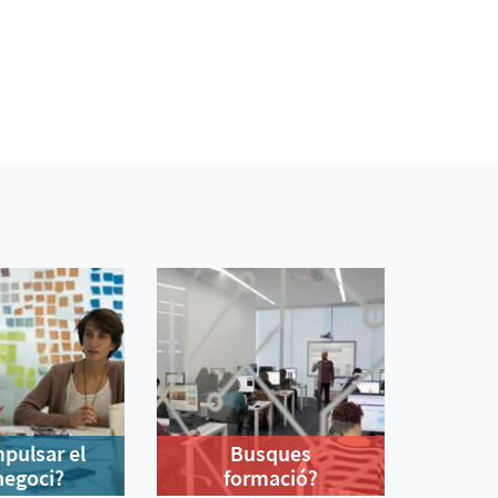
mpulsar el
Busques
negoci?
formació?