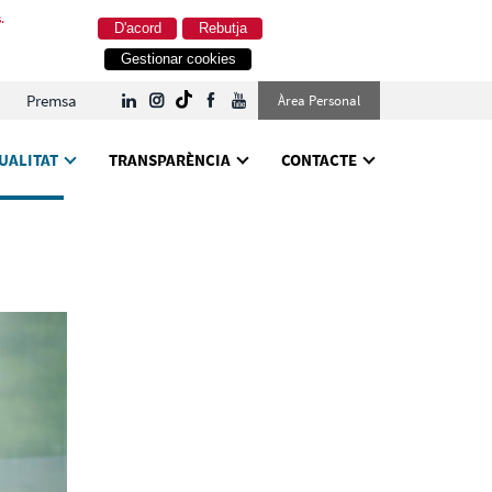
.
D'acord
Rebutja
Gestionar cookies
Premsa
Àrea Personal
UALITAT
TRANSPARÈNCIA
CONTACTE