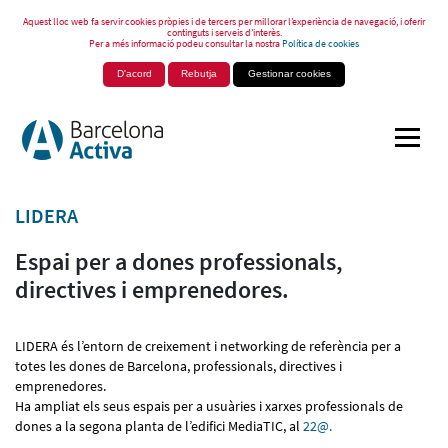
Aquest lloc web fa servir cookies pròpies i de tercers per millorar l’experiència de navegació, i oferir
continguts i serveis d’interès.
Per a més informació podeu consultar la nostra
Política de cookies
D'acord
Rebutja
Gestionar cookies
LIDERA
Espai per a dones professionals,
directives i emprenedores.
LIDERA és l’entorn de creixement i networking de referència per a
totes les dones de Barcelona, professionals, directives i
emprenedores.
Ha ampliat els seus espais per a usuàries i xarxes professionals de
dones a la segona planta de l’edifici MediaTIC, al
22@.