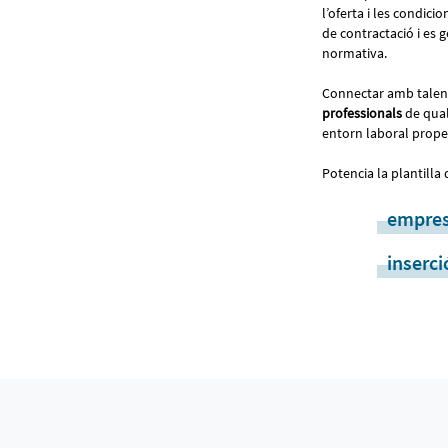
l’oferta i les condici
de contractació i es 
normativa.
Connectar amb talen
professionals
de qual
entorn laboral prope
Potencia la plantilla
empre
inserci