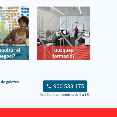
mpulsar el
Busques
negoci?
formació?
a de galetes
900 533 175
De dilluns a divendres de 9 a 18h