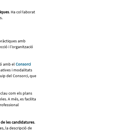
tiques
. Ha col·laborat
es.
e pràctiques amb
ció i l’organització
ció amb el
Consorci
matives i modalitats
quip del Consorci, que
 clau com els plans
les. A més, es facilita
Professional
 de les candidatures
.
s, la descripció de