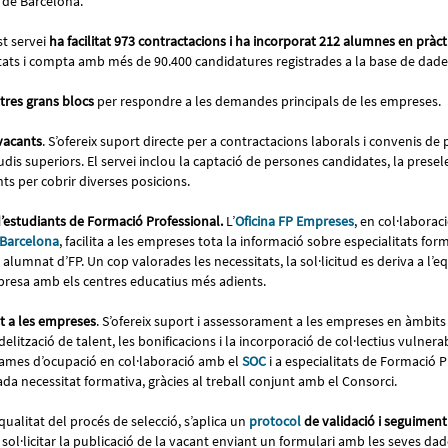
l de Barcelona.
t servei
ha facilitat 973 contractacions i ha incorporat 212 alumnes en pràc
ats i compta amb més de 90.400 candidatures registrades a la base de dad
tres grans blocs
per respondre a les demandes principals de les empreses.
vacants
. S’ofereix suport directe per a contractacions laborals i convenis d
dis superiors. El servei inclou la captació de persones candidates, la preselec
s per cobrir diverses posicions.
’estudiants de Formació Professional.
L’
Oficina FP Empreses
, en col·labora
 Barcelona
, facilita a les empreses tota la informació sobre especialitats for
alumnat d’FP. Un cop valorades les necessitats, la sol·licitud es deriva a l’e
presa amb els centres educatius més adients.
 a les empreses
. S’ofereix suport i assessorament a les empreses en àmbits
fidelització de talent, les bonificacions i la incorporació de col·lectius vulnerab
rames d’ocupació en col·laboració amb el
SOC
i a especialitats de Formació 
da necessitat formativa, gràcies al treball conjunt amb el Consorci.
 qualitat del procés de selecció, s’aplica un
protocol
de validació i seguiment
ol·licitar la publicació de la vacant enviant un formulari amb les seves dade