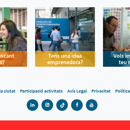
uscant
Tens una idea
Vols i
a?
emprenedora?
teu 
la ciutat
Participació activitats
Avís Legal
Privacitat
Polític