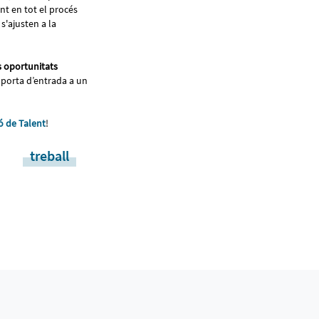
ent en tot el procés
s'ajusten a la
s oportunitats
a porta d’entrada a un
ó de Talent
!
treball