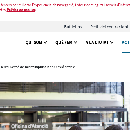
tercers per millorar l’experiència de navegació, i oferir continguts i serveis d’interès
stra
Política de cookies
Butlletins
Perfil del contractant
QUI SOM
QUÈ FEM
A LA CIUTAT
ACT
El servei Gestió de Talent impulsa la connexió entre empreses i professionals a Barcelona