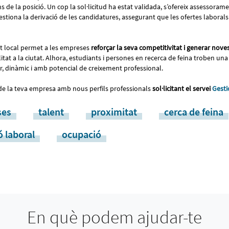
ons de la posició. Un cop la sol·licitud ha estat validada, s’ofereix assessoram
gestiona la derivació de les candidatures, assegurant que les ofertes laborals 
t local permet a les empreses
reforçar la seva competitivitat i generar nove
itat a la ciutat. Alhora, estudiants i persones en recerca de feina troben un
r, dinàmic i amb potencial de creixement professional.
 de la teva empresa amb nous perfils professionals
sol·licitant el servei
Gesti
ses
talent
proximitat
cerca de feina
ó laboral
ocupació
En què podem ajudar-te