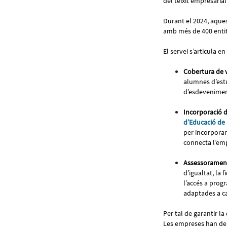
del teixit empresaria
Durant el 2024, aques
amb més de 400 entit
El servei s’articula en
Cobertura de 
alumnes d’estu
d’esdeveniment
Incorporació d
d’Educació de
per incorporar 
connecta l’em
Assessorament
d’igualtat, la 
l’accés a prog
adaptades a ca
Per tal de garantir la
Les empreses han de s