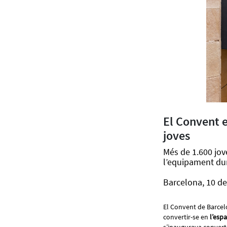
El Convent e
joves
Més de 1.600 jove
l’equipament dur
Barcelona, 10 de
El Convent de Barcelo
convertir-se en
l’espa