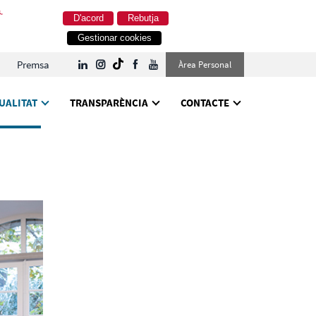
.
D'acord
Rebutja
Gestionar cookies
Premsa
Àrea Personal
UALITAT
TRANSPARÈNCIA
CONTACTE