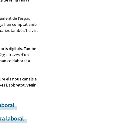
 de feina i en la
ament de l’espai,
all ja han comptat amb
uàries també s’ha vist
orts digitals. També
ing
a través d’un
 han col·laborat a
ure els nous canals a
es i, sobretot,
venir
aboral
ra laboral