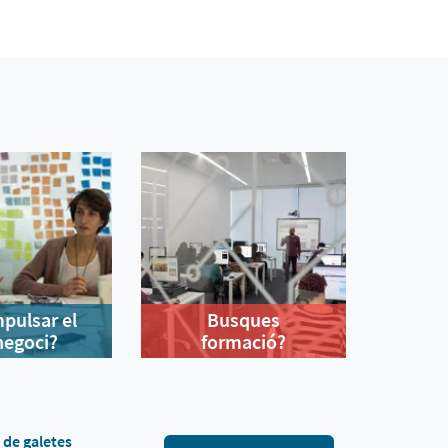
mpulsar el
Busques
negoci?
formació?
a de galetes