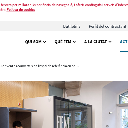
tercers per millorar l’experiència de navegació, i oferir continguts i serveis d’interès
stra
Política de cookies
Butlletins
Perfil del contractant
QUI SOM
QUÈ FEM
A LA CIUTAT
ACT
El Convent es converteix en l’espai de referència en ocupació per a joves