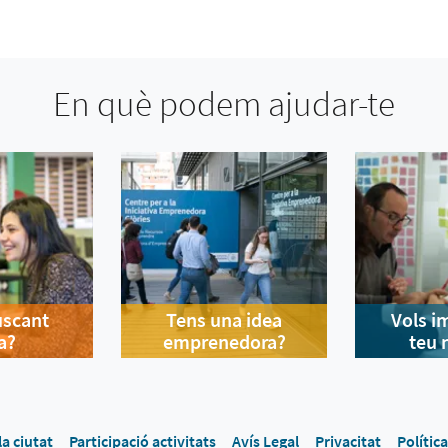
En què podem ajudar-te
uscant
Tens una idea
Vols i
a?
emprenedora?
teu 
la ciutat
Participació activitats
Avís Legal
Privacitat
Polític