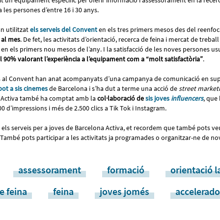
t un equipament específic per oferir informació i assessorament en la recerca
a les persones d’entre 16 i 30 anys.
n utilitzat
els serveis del Convent
en els tres primers mesos des del reenfoc
 al mes
. De fet, les activitats d’orientació, recerca de feina i mercat de treb
en els primers nou mesos de l’any. I la satisfacció de les noves persones us
 90% valorant l’experiència a l’equipament com a “molt satisfactòria”
.
veis al Convent han anat acompanyats d’una campanya de comunicació en sup
pot a sis cinemes
de Barcelona i s’ha dut a terme una acció de
street market
a Activa també ha comptat amb la
col·laboració de
sis joves
influencers
, que
00 d’impressions i més de 2.500 clics a Tik Tok i Instagram.
 els serveis per a joves de Barcelona Activa, et recordem que també pots ve
 També pots participar a les activitats ja programades o organitzar-ne de nov
assessorament
formació
orientació l
e feina
feina
joves jomés
accelerado