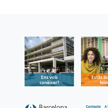
Ens vols
Estàs b
conèixer?
fein
Contacte
A 