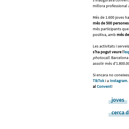
s’inaugurava converti
millora professional 
Més de 1.600 joves ha
més de 500 persones
més participants que 
positiva, amb
més del
Les activitats i ser
s’ha pogut veure l’
es
photocall
. Barcelon
assolir més d'1.800.0
Si encara no coneixes
TikTok
i a
Instagram
.
al
Convent
!
joves
cerca d