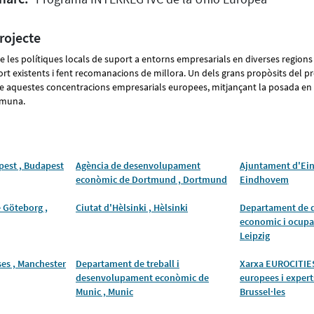
rojecte
t de les polítiques locals de suport a entorns empresarials en diverses region
ort existents i fent recomanacions de millora. Un dels grans propòsits del pro
tre aquestes concentracions empresarials europees, mitjançant la posada e
omuna.
est , Budapest
Agència de desenvolupament
Ajuntament d'Ei
econòmic de Dortmund , Dortmund
Eindhovem
 Göteborg ,
Ciutat d'Hèlsinki , Hèlsinki
Departament de 
economic i ocupac
Leipzig
es , Manchester
Departament de treball i
Xarxa EUROCITIES
desenvolupament econòmic de
europees i experts
Munic , Munic
Brussel·les