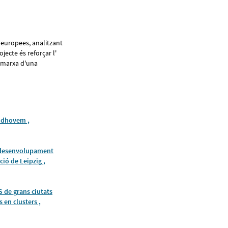
s europees, analitzant
jecte és reforçar l'
n marxa d'una
ndhovem ,
desenvolupament
ió de Leipzig ,
 de grans ciutats
 en clusters ,