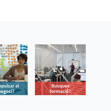
mpulsar el
Busques
negoci?
formació?