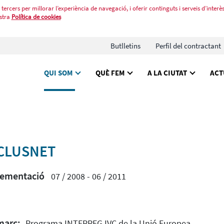
tercers per millorar l’experiència de navegació, i oferir continguts i serveis d’interès
stra
Política de cookies
Butlletins
Perfil del contractant
QUI SOM
QUÈ FEM
A LA CIUTAT
ACT
 CLUSNET
lementació
07 / 2008 - 06 / 2011
marc:
Programa INTERREG IVC de la Unió Europea