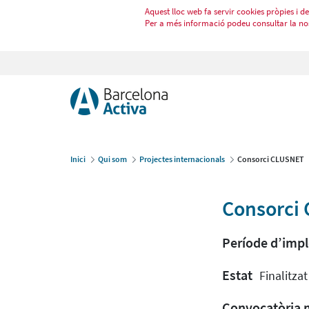
Aquest lloc web fa servir cookies pròpies i de 
Per a més informació podeu consultar la no
Inici
Qui som
Projectes internacionals
Consorci CLUSNET
Consorci
Període d’imp
Estat
Finalitzat
Convocatòria 