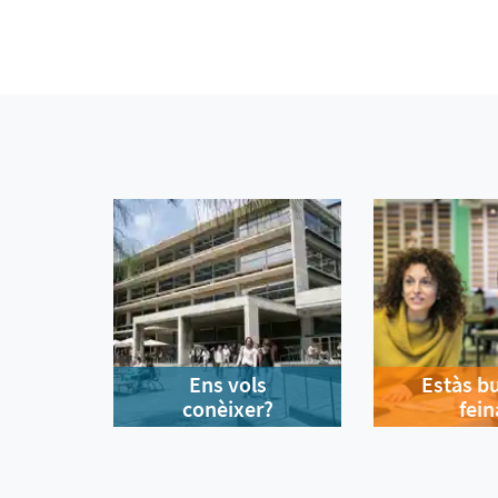
Ens vols
Estàs b
conèixer?
fein