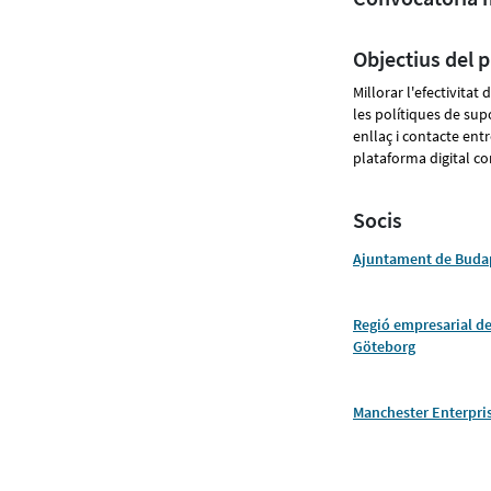
Objectius del p
Millorar l'efectivita
les polítiques de sup
enllaç i contacte en
plataforma digital c
Socis
Ajuntament de Budap
Regió empresarial de
Göteborg
Manchester Enterpris