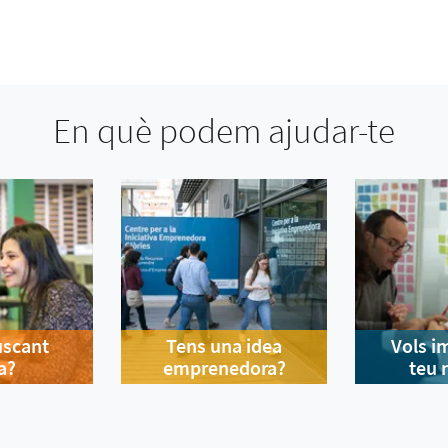
En què podem ajudar-te
uscant
Tens una idea
Vols i
a?
emprenedora?
teu 