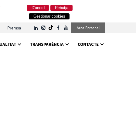
.
D'acord
Rebutja
Gestionar cookies
Premsa
Àrea Personal
UALITAT
TRANSPARÈNCIA
CONTACTE