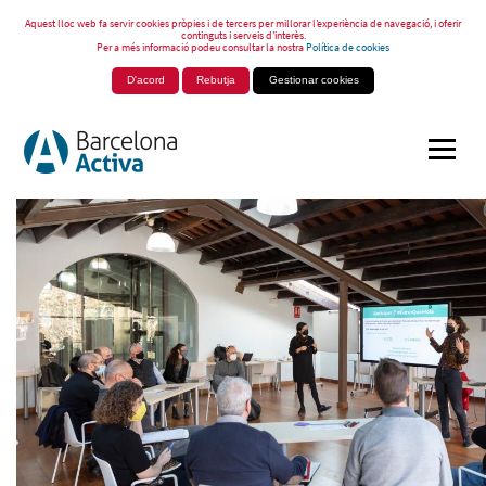
Aquest lloc web fa servir cookies pròpies i de tercers per millorar l’experiència de navegació, i oferir
continguts i serveis d’interès.
Per a més informació podeu consultar la nostra
Política de cookies
D'acord
Rebutja
Gestionar cookies