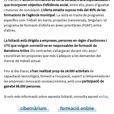
que incorporen objectius d’eficiència social
, entre ells, plans d’igualtat
i mesures de conciliació.
L’oferta estable suposa més del 80% de les
formacions de l’agència municipal
. La resta es tracte de programes
específics com Treball als barris, projectes transversals, Singulars i el
programa de formació d’oferta en àrees prioritàries (FOAP), entre
d’altres.
La licitació està dirigida a empreses, persones en règim d’autònoms i
UTE que vulguin convertir-se en responsables de formació de
Barcelona Activa
. Els contractes s’allargaran durant cinc anys i
s’escolliran les propostes que més s’adeqüin a les demandes del
mercat de treball actual.
Fins al dia d’avui,
s’han realitzat prop de 24.000 activitats
de
capacitació tecnològica, foment a l’ocupació, suport a l’emprenedoria i
les empreses i innovació socioeconòmica, amb una
participació de
gairebé 98.000 persones
.
Si vols més informació sobre aquesta licitació, consulta aquest
enllaç
.
cibernàrium
formació online