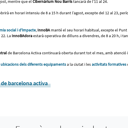
agost, mentre que el
Cibernàrium Nou Barris
tancarà de l’11 al 24.
 obrirà en horari intensiu de 8 a 15 h durant l’agost, excepte del 12 al 23, p
mia social i d'impacte
,
InnoBA
manté el seu horari habitual, excepte el Punt 
l 22. La
InnoBAdora
estarà operativa de dilluns a divendres, de 8 a 20 h, i tan
tral
de Barcelona Activa continuarà oberta durant tot el mes, amb atenció i
i ubicacions dels diferents equipaments
a la ciutat i les
activitats formatives
 de barcelona activa