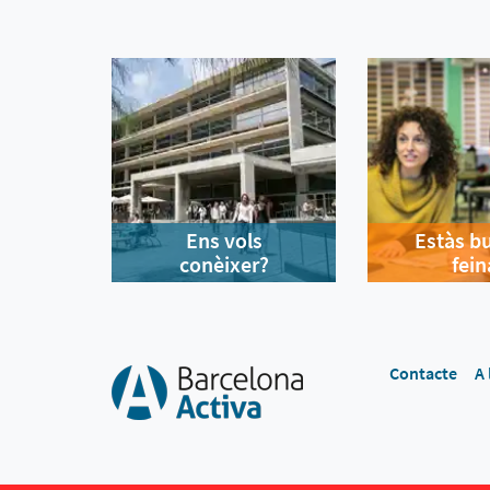
Ens vols
Estàs b
conèixer?
fein
Contacte
A 