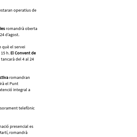
staran operatius de
ies
romandrà oberta
 24 d’agost.
 què el servei
 15 h.
El Convent de
tancarà del 4 al 24
ctiva
romandran
rà el Punt
atenció integral a
ssorament telefònic
mació presencial es
 Martí, romandrà