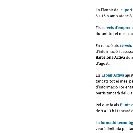
En l’àmbit del
suport
8 a 15 h amb atenció 
Els
serveis d’empren
durant tot el mes, m
En relació als
serveis
d’informació i assess
Barcelona Activa
dona
d'agost.
Els
Espais Activa
ajus
tancats tot el mes, p
d’informació i orienta
barris tancarà del 6 a
Pel que fa als
Punts d
de 9 a 13 h i tancarà e
La
formació tecnològ
veurà limitada pel t