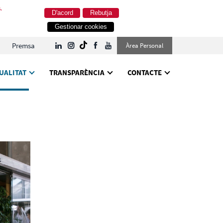
.
D'acord
Rebutja
Gestionar cookies
Premsa
Àrea Personal
UALITAT
TRANSPARÈNCIA
CONTACTE