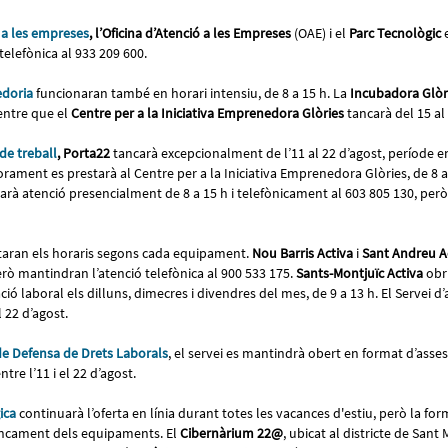
 a les empreses
, l’Oficina d’Atenció a les Empreses
(OAE) i el
Parc Tecnològic
e
telefònica al 933 209 600.
edoria
funcionaran també en horari intensiu, de 8 a 15 h. La
Incubadora Glòr
entre que el
Centre per a la Iniciativa Emprenedora Glòries
tancarà del 15 al
 de treball
, Porta22
tancarà excepcionalment de l’11 al 22 d’agost, període en
orament es prestarà al Centre per a la Iniciativa Emprenedora Glòries, de 8 a
rà atenció presencialment de 8 a 15 h i telefònicament al 603 805 130, però 
taran els horaris segons cada equipament.
Nou Barris Activa
i
Sant Andreu A
erò mantindran l’atenció telefònica al 900 533 175.
Sants-Montjuïc Activa
obri
ció laboral els dilluns, dimecres i divendres del mes, de 9 a 13 h. El Servei d’
l 22 d’agost.
e Defensa de Drets Laborals
, el servei es mantindrà obert en format d’asse
ntre l’11 i el 22 d’agost.
ica
continuarà l’oferta en línia durant totes les vacances d'estiu, però la for
ancament dels equipaments. El
Cibernàrium 22@
, ubicat al districte de Sant