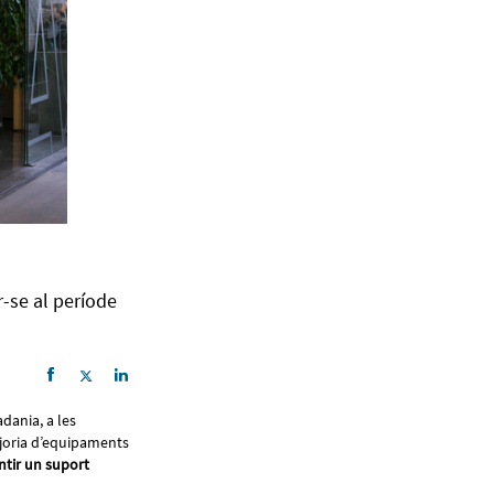
r-se al període
adania, a les
joria d’equipaments
ntir un suport