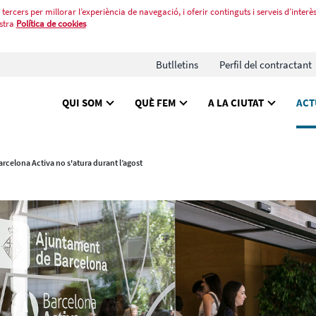
tercers per millorar l’experiència de navegació, i oferir continguts i serveis d’interès
stra
Política de cookies
Butlletins
Perfil del contractant
QUI SOM
QUÈ FEM
A LA CIUTAT
ACT
arcelona Activa no s'atura durant l’agost