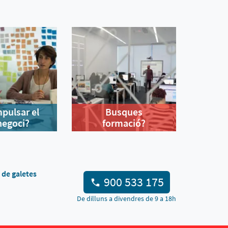
mpulsar el
Busques
negoci?
formació?
a de galetes
900 533 175
De dilluns a divendres de 9 a 18h