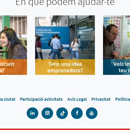
En què podem ajudar-te
uscant
Tens una idea
Vols i
a?
emprenedora?
teu 
la ciutat
Participació activitats
Avís Legal
Privacitat
Polític