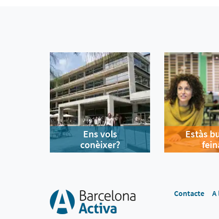
Ens vols
Estàs b
conèixer?
fein
Contacte
A 