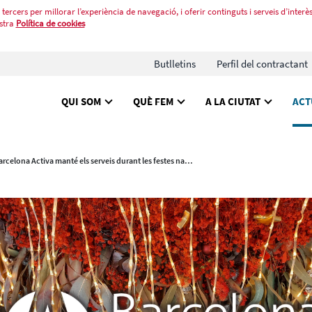
tercers per millorar l’experiència de navegació, i oferir continguts i serveis d’interès
stra
Política de cookies
Butlletins
Perfil del contractant
QUI SOM
QUÈ FEM
A LA CIUTAT
ACT
Barcelona Activa manté els serveis durant les festes nadalenques