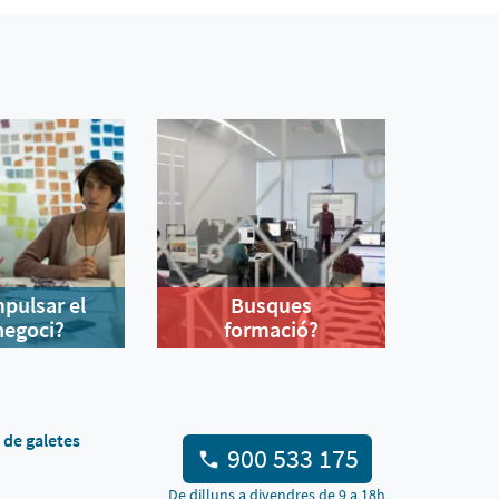
mpulsar el
Busques
negoci?
formació?
a de galetes
900 533 175
De dilluns a divendres de 9 a 18h