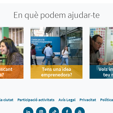
En què podem ajudar-te
uscant
Tens una idea
Vols i
a?
emprenedora?
teu 
la ciutat
Participació activitats
Avís Legal
Privacitat
Polític