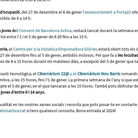
 d’ocupació
, del 27 de desembre al 8 de gener
l’assessorament a Porta22
ofe
públic de 9 a 14 h.
a joves d
el
Convent de Barcelona Activa
, restarà tancat durant la setmana e
rà entre l’1 i el 5 de gener de 8.30 fins a les 15 h.
oria
, el
Centre per a la Iniciativa Emprenedora Glòries
estarà obert tots els 
el 27 de desembre fins al 5 de gener, ambdós inclosos. Pel que fa a
les incuba
s de 8 a 15 hores durant els mateixos dies, a excepció del 5 de gener que 
rmació tecnològica, el
Cibernàrium 22@
y el
Cibernàrium Nou Barris
romandra
bre, a les 15 hores, fins l'1 de gener. La primera setmana de l'any si que e
cepte el 5 de gener, en el que tancaran a les 15 hores. També pots disfrutar d
 joves d'entre 6 i 14 anys.
ctualitat en les nostres xarxes socials i recorda que pots posar-te en contact
elonactiva.cat
si tens qualsevol consulta. Bona entrada al 2024!