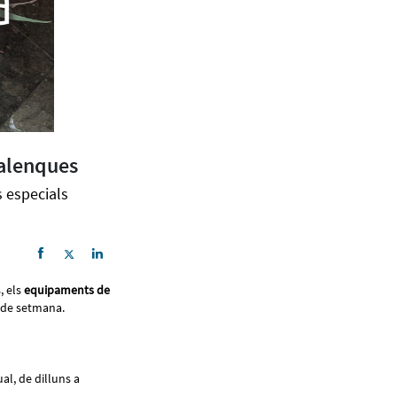
dalenques
s especials
, els
equipaments de
ps de setmana.
al, de dilluns a