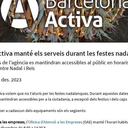
tiva manté els serveis durant les festes na
s de l'agència es mantindran accessibles al públic en horari
ntre Nadal i Reis
 des. 2023
iva volem que no t’aturis per les festes nadalenques. Durant aquestes dates
antindran accessibles per a la ciutadania, a excepció dels festius i dels ca
s per a cadascun dels equipaments són els següents:
a les empreses
, l’
Oficina d’Atenció a les Empreses
(OAE) manté l’horari habitu
i divendres de 8:30 a 14:30 h.