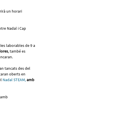
rirà un horari
ntre Nadal i Cap
dies laborables de 9 a
dores
, també es
tancaran.
n tancats des del
staran oberts en
el
Nadal STEAM,
amb
e amb