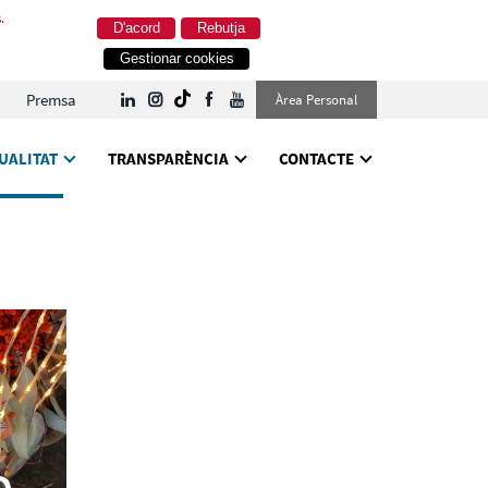
.
D'acord
Rebutja
Gestionar cookies
Premsa
Àrea Personal
UALITAT
TRANSPARÈNCIA
CONTACTE