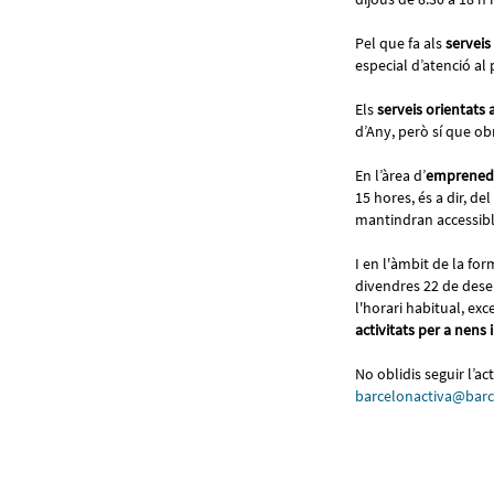
Pel que fa als
serveis
especial d’atenció al 
Els
serveis orientats 
d’Any, però sí que obri
En l’àrea d’
emprened
15 hores, és a dir, d
mantindran accessible
I en l'àmbit de la fo
divendres 22 de desem
l'horari habitual, ex
activitats per a nens i
No oblidis seguir l’a
barcelonactiva@barc