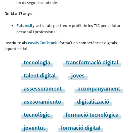
un ús segur i saludable.
De 14 a 17 anys:
Futurecity
: activitats per treure profit de les TIC per al futur
personal i professional.
Inscriu-te als
casals Codicrack
i forma’t en competències digitals
aquest estiu!
tecnologia
transformació digital
talent digital
joves
assessorament
acompanyament
asesoramiento
digitalització
tecnològic
formació tecnològica
joventut
formació digital