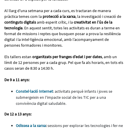
Al llarg d'una setmana per a cada curs, es tractaran de manera
pràctica temes com la
protecció a la xarxa
, la investigació i creació de
continguts digitals
amb esperit crític, i la
creativitat en l’ús de la
tecnologia
. En aquest sentit, totes les activitats es duran a terme en
format de missions i reptes que busquen posar a prova la resiliència
digital i la intel·ligència emocional, amb l’acompanyament de
persones formadores i monitores.
Els tallers estan
organitzats per franges d’edat i per dates
, amb un
límit de 12 persones per a cada grup. Pel que fa als horaris, en tots els
casos seran de 8:30 a 14:30 h.
De 9 a 11 anys:
Constel·lació Internet
: activitats perquè infants i joves se
submergeixin en l'impacte social de les TIC per a una
convivència digital saludable.
De 12 a 13 anys:
Odissea a la xarxa
:
sessions per explorar les tecnologies i fer-ne