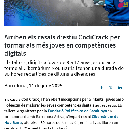
Arriben els casals d’estiu CodiCrack per
formar als més joves en competències
digitals
Els tallers, dirigits a joves de 9 a 17 anys, es duran a
terme al Cibernàrium Nou Barris i tenen una durada de
30 hores repartides de dilluns a divendres.
Barcelona, 11 de juny 2025
Els casals
CodiCrack ja han obert inscripcions per a infants i joves amb
l'objectiu de millorar les seves competències digitals
aquest estiu. Els
tallers, organitzats per la
Fundació Politècnica de Catalunya
en
col·laboració amb Barcelona Activa, s'impartiran al
Cibernàrium de
Nou Barris
, ofereixen 30 hores de formació i, en finalitzar, lliuren un
certificat UPC expedit per la fundació.