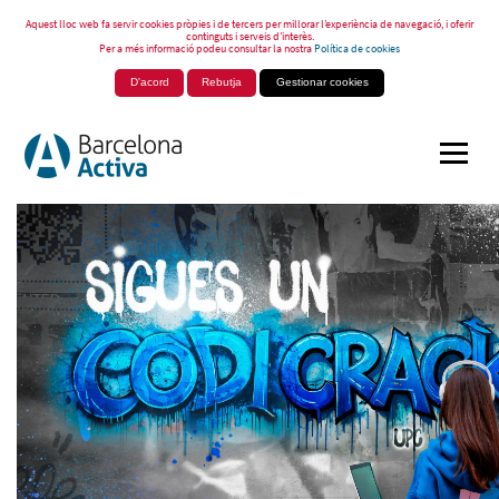
Aquest lloc web fa servir cookies pròpies i de tercers per millorar l’experiència de navegació, i oferir
continguts i serveis d’interès.
Per a més informació podeu consultar la nostra
Política de cookies
D'acord
Rebutja
Gestionar cookies