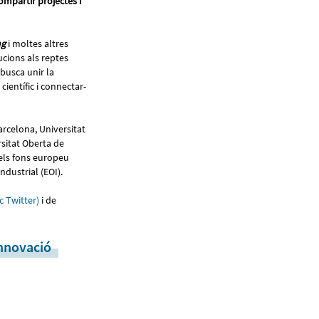
ompartir projectes i
ng
i moltes altres
ucions als reptes
busca unir la
ientífic i connectar-
arcelona, Universitat
sitat Oberta de
els fons europeu
ndustrial (EOI).
ic Twitter)
i de
nnovació