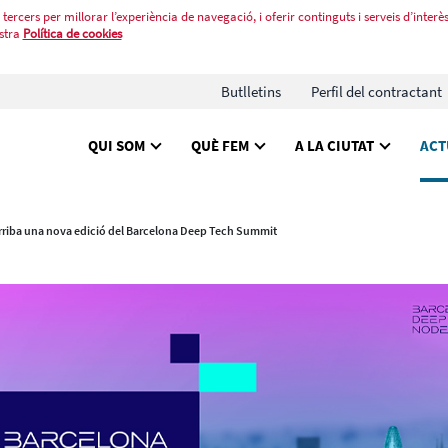
tercers per millorar l’experiència de navegació, i oferir continguts i serveis d’interès
stra
Política de cookies
Butlletins
Perfil del contractant
QUI SOM
QUÈ FEM
A LA CIUTAT
ACT
rriba una nova edició del Barcelona Deep Tech Summit