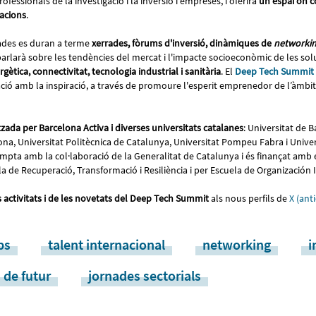
professionals de la investigació i la inversió i empreses, i oferirà
un espai on c
racions
.
ades es duran a terme
xerrades, fòrums d'inversió, dinàmiques de
networki
parlarà sobre les tendències del mercat i l'impacte socioeconòmic de les sol
rgètica, connectivitat, tecnologia industrial i sanitària
. El
Deep Tech Summit
ació amb la inspiració, a través de promoure l'esperit emprenedor de l’àmbit c
zada per Barcelona Activa i diverses universitats catalanes
: Universitat de B
a, Universitat Politècnica de Catalunya, Universitat Pompeu Fabra i Univer
pta amb la col·laboració de la Generalitat de Catalunya i és finançat amb 
 de Recuperació, Transformació i Resiliència i per Escuela de Organización I
s activitats i de les novetats del Deep Tech Summit
als nous perfils de
X (ant
ps
talent internacional
networking
i
 de futur
jornades sectorials