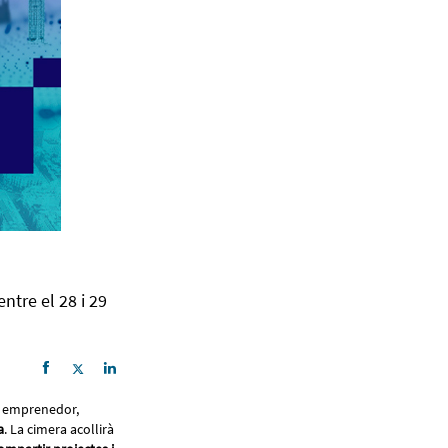
ntre el 28 i 29
a emprenedor,
a
. La cimera acollirà