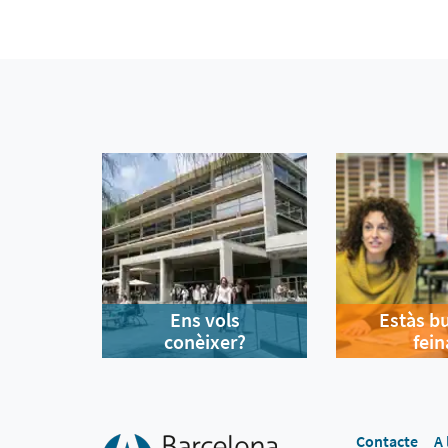
Ens vols
Estàs b
conèixer?
fein
Contacte
A 