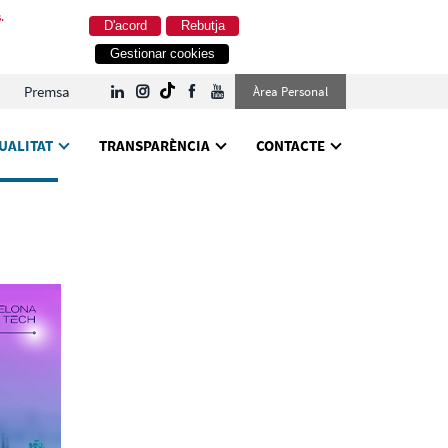
.
D'acord
Rebutja
Gestionar cookies
Premsa
Àrea Personal
UALITAT
TRANSPARÈNCIA
CONTACTE