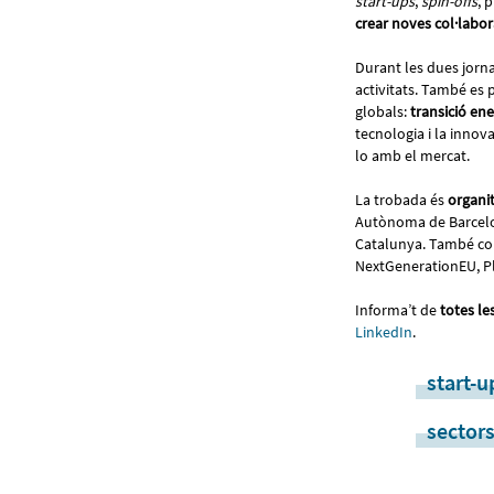
start-ups
,
spin-offs
, 
crear noves col·labo
Durant les dues jorn
activitats. També es 
globals:
transició ene
tecnologia i la innov
lo amb el mercat.
La trobada és
organit
Autònoma de Barcelon
Catalunya. També com
NextGenerationEU, Pla
Informa’t de
totes le
LinkedIn
.
start-u
sectors