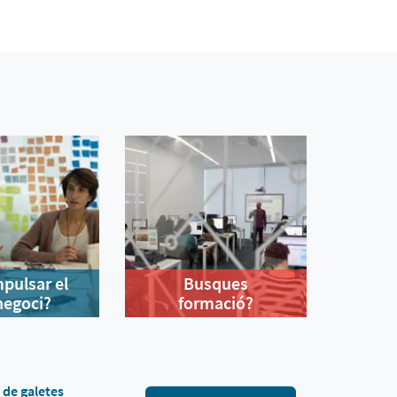
mpulsar el
Busques
negoci?
formació?
a de galetes