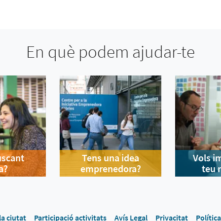
En què podem ajudar-te
uscant
Tens una idea
Vols i
a?
emprenedora?
teu 
la ciutat
Participació activitats
Avís Legal
Privacitat
Polític