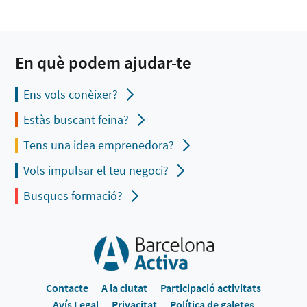
En què podem ajudar-te
Ens vols conèixer?
Estàs buscant feina?
Tens una idea emprenedora?
Vols impulsar el teu negoci?
Busques formació?
Contacte
A la ciutat
Participació activitats
Avís Legal
Privacitat
Política de galetes