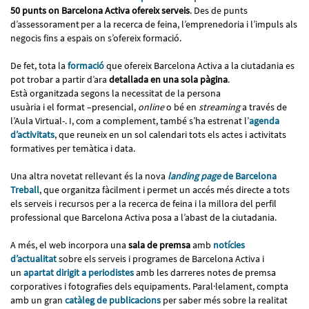
50 punts on Barcelona Activa ofereix serveis
. Des de punts
d’assessorament per a la recerca de feina, l’emprenedoria i l’impuls als
negocis fins a espais on s’ofereix formació.
De fet, tota la
formació
que ofereix Barcelona Activa a la ciutadania es
pot trobar a partir d’ara
detallada en una sola pàgina
.
Està organitzada segons la necessitat de la persona
usuària i el format –presencial,
online
o bé en
streaming
a través de
l’Aula Virtual-. I, com a complement, també s’ha estrenat l’
agenda
d’activitats
, que reuneix en un sol calendari tots els actes i activitats
formatives per temàtica i data.
Una altra novetat rellevant és la nova
landing page
de Barcelona
Treball
, que organitza fàcilment i permet un accés més directe a tots
els serveis i recursos per a la recerca de feina i la millora del perfil
professional que Barcelona Activa posa a l’abast de la ciutadania.
A més, el web incorpora una
sala de premsa
amb
notícies
d’actualitat
sobre els serveis i programes de Barcelona Activa i
un
apartat dirigit a periodistes
amb les darreres notes de premsa
corporatives i fotografies dels equipaments. Paral·lelament, compta
amb un gran
catàleg de publicacions
per saber més sobre la realitat