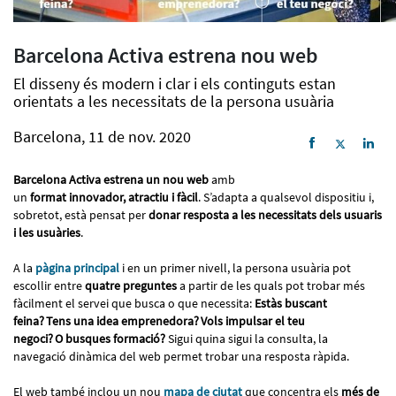
Barcelona Activa estrena nou web
El disseny és modern i clar i els continguts estan
orientats a les necessitats de la persona usuària
Barcelona, 11 de nov. 2020
Barcelona Activa estrena un nou web
amb
un
format innovador, atractiu i fàcil
. S’adapta a qualsevol dispositiu i,
sobretot, està pensat per
donar resposta a les necessitats dels usuaris
i les usuàries
.
A la
pàgina principal
i en un primer nivell, la persona usuària pot
escollir entre
quatre preguntes
a partir de les quals pot trobar més
fàcilment el servei que busca o que necessita:
Estàs buscant
feina? Tens una idea emprenedora? Vols impulsar el teu
negoci? O busques formació?
Sigui quina sigui la consulta, la
navegació dinàmica del web permet trobar una resposta ràpida.
El web també inclou un nou
mapa de ciutat
que concentra els
més de