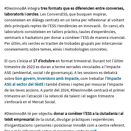
#DiesInnoBA integra
tres formats que es diferencien entre converses,
laboratoris i cercles
. Les ConversESS, que busquen inspirar,
consisteixen en diàlegs centrats en un tema per reflexionar al voltant
dels principals reptes de l’ESS i tendències en innovació. En canvi, els
laboratoris consisteixen en tallers pràctics, taules d’experiències,
seminaris o hackatons per donar a conèixer l’ESS de manera vivencial.
Per últim, els cercles es tracten de trobades grupals per intercanviar
coneixements sobre temes, eines i metodologies concretes.
El curs s’inicia el
17 d’octubre
en format trimestral. Durant tot l’últim
trimestre de 2023 es duran a terme xerrades vinculades a l’impacte
ASG (ambiental, social i de governança). A les sessions es debatrà
sobre
bon govern
,
inversions amb impacte
, com treballar
l’impacte
ASG al sector del tèxtil
i també d’eines i reptes per mesurar l’impacte
de les teves accions. A partir del 2024, #DiesInnoBA centrarà el primer
trimestre en l’atracció i la retenció de talent i el segon trimestre
s’enfocarà en el Mercat Social.
#DiesInnoBA té per objectiu
donar a conèixer l’ESS a la ciutadania i al
teixit empresarial
de la ciutat, divulgar pràctiques i experiències
d’organitzacions i persones i posicionar InnoBA com a centre referent.
Per a més informació sobre el programa, visita la
web
.