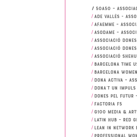
/
50a50 – Associa
ADE Vallès - Asso
/
AFAEMME – Associ
/
ASODAME – Associ
/
Associació Done
/
Associació Dones
/
Associació SheHu
/
Barcelona Time Us
/
Barcelona Women
/
Dona Activa – As
/
Dona’t un Impuls
/
Dones pel Futur 
/
FACTORIA F5
/
G100 Media & Art
/
Latin Hub – Red 
/
Lean In Network 
/
Professional Wo
/