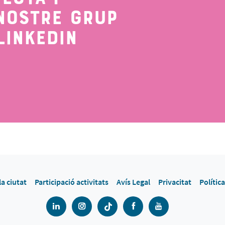
NOSTRE GRUP
LINKEDIN
la ciutat
Participació activitats
Avís Legal
Privacitat
Polític