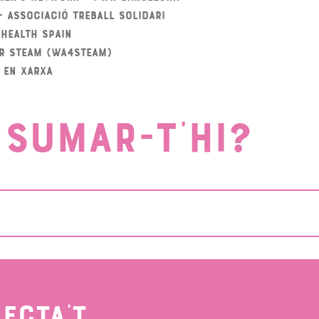
– Associació Treball Solidari
Health Spain
r STEAM (WA4STEAM)
 en xarxa
 SUMAR-T'HI?
ECTA'T