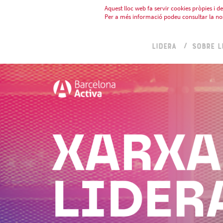
Aquest lloc web fa servir cookies pròpies i de 
Per a més informació podeu consultar la no
LIDERA
SOBRE L