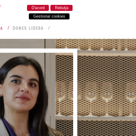
.
D'acord
Rebutja
Gestionar cookies
RA
DONES LIDERA