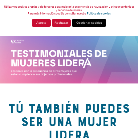
Utilizamos cookies propias y de terceros para mejorar la experiencia de navegación y ofrecer contenidos
y servicios de interés.
Para más información podéis consultar nuestra
Política de cookies
Acepto
Rechazar
Gestionar cookies
TÚ TAMBIÉN PUEDES
SER UNA MUJER
LIDERA