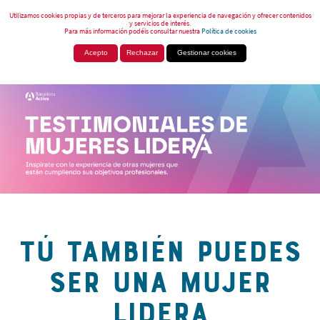
Utilizamos cookies propias y de terceros para mejorar la experiencia de navegación y ofrecer contenidos
y servicios de interés.
Para más información podéis consultar nuestra
Política de cookies
Acepto
Rechazar
Gestionar cookies
TÚ TAMBIÉN PUEDES
SER UNA MUJER
LIDERA