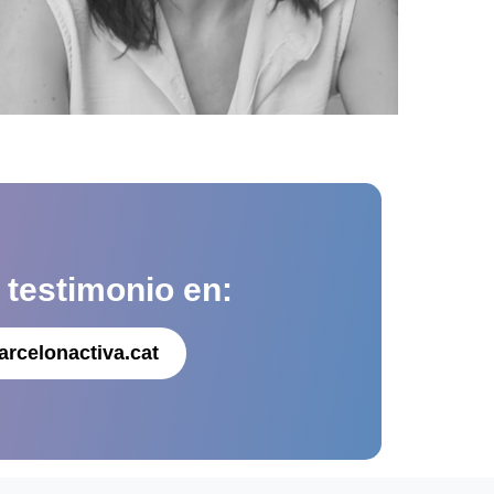
u
testimonio en:
arcelonactiva.cat