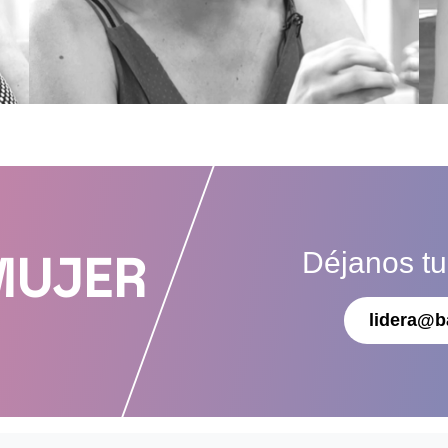
Déjanos t
MUJER
lidera@b