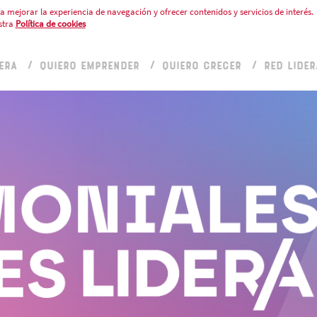
a mejorar la experiencia de navegación y ofrecer contenidos y servicios de interés.
stra
Política de cookies
ERA
QUIERO EMPRENDER
QUIERO CRECER
RED LIDER