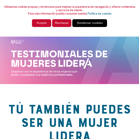
Utilizamos cookies propias y de terceros para mejorar la experiencia de navegación y ofrecer contenidos
y servicios de interés.
Para más información podéis consultar nuestra
Política de cookies
Acepto
Rechazar
Gestionar cookies
TÚ TAMBIÉN PUEDES
SER UNA MUJER
LIDERA