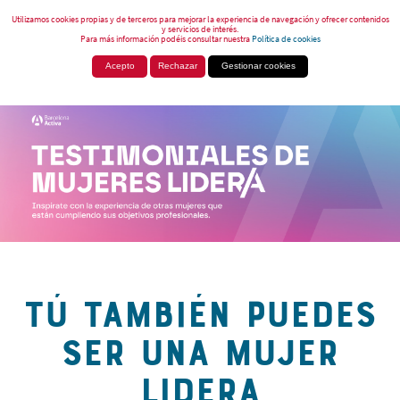
Utilizamos cookies propias y de terceros para mejorar la experiencia de navegación y ofrecer contenidos
y servicios de interés.
Para más información podéis consultar nuestra
Política de cookies
Acepto
Rechazar
Gestionar cookies
TÚ TAMBIÉN PUEDES
SER UNA MUJER
LIDERA