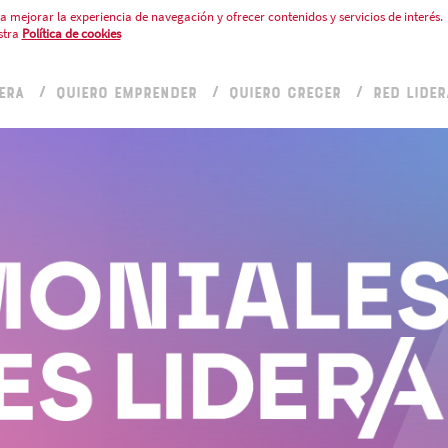
a mejorar la experiencia de navegación y ofrecer contenidos y servicios de interés.
stra
Política de cookies
ERA
QUIERO EMPRENDER
QUIERO CRECER
RED LIDER