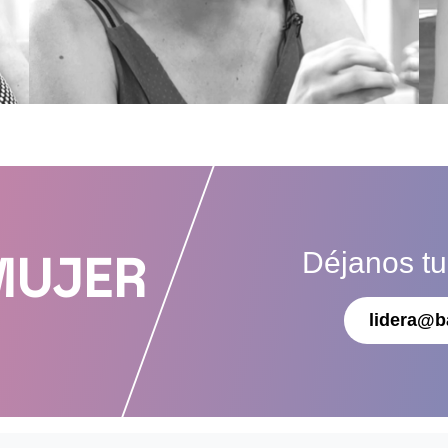
Déjanos t
MUJER
lidera@b