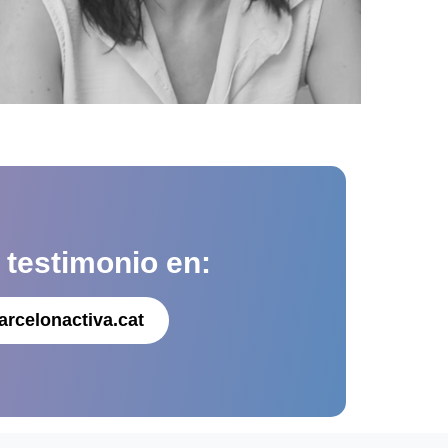
u
testimonio en:
arcelonactiva.cat