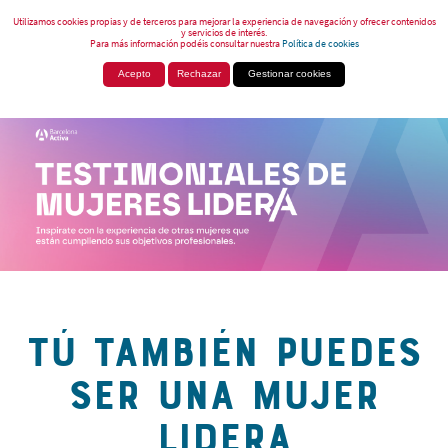
Utilizamos cookies propias y de terceros para mejorar la experiencia de navegación y ofrecer contenidos
y servicios de interés.
Para más información podéis consultar nuestra
Política de cookies
Acepto
Rechazar
Gestionar cookies
TÚ TAMBIÉN PUEDES
SER UNA MUJER
LIDERA