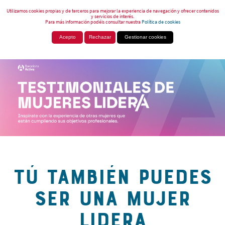
Utilizamos cookies propias y de terceros para mejorar la experiencia de navegación y ofrecer contenidos
y servicios de interés.
Para más información podéis consultar nuestra
Política de cookies
Acepto
Rechazar
Gestionar cookies
TÚ TAMBIÉN PUEDES
SER UNA MUJER
LIDERA