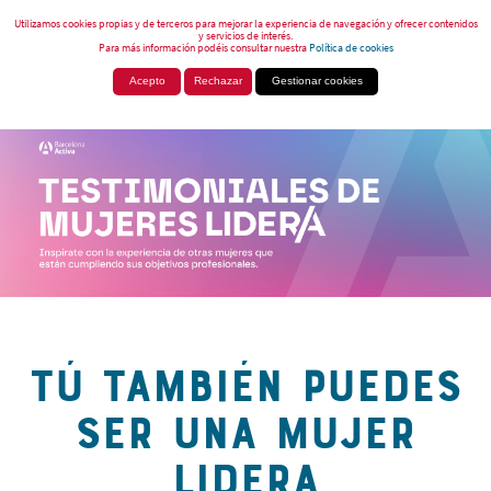
Utilizamos cookies propias y de terceros para mejorar la experiencia de navegación y ofrecer contenidos
y servicios de interés.
Para más información podéis consultar nuestra
Política de cookies
Acepto
Rechazar
Gestionar cookies
TÚ TAMBIÉN PUEDES
SER UNA MUJER
LIDERA