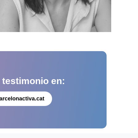
u
testimonio en:
arcelonactiva.cat