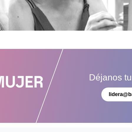
Déjanos t
MUJER
lidera@b