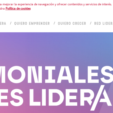
a mejorar la experiencia de navegación y ofrecer contenidos y servicios de interés.
stra
Política de cookies
ERA
QUIERO EMPRENDER
QUIERO CRECER
RED LIDER