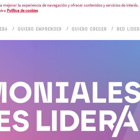
a mejorar la experiencia de navegación y ofrecer contenidos y servicios de interés.
stra
Política de cookies
ERA
QUIERO EMPRENDER
QUIERO CRECER
RED LIDER