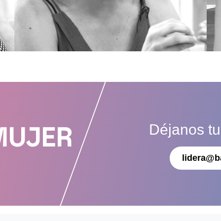
Déjanos t
MUJER
lidera@b