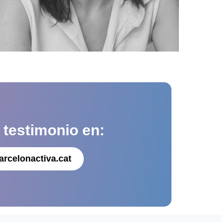
u
testimonio en:
arcelonactiva.cat