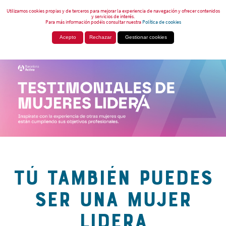
Utilizamos cookies propias y de terceros para mejorar la experiencia de navegación y ofrecer contenidos
y servicios de interés.
Para más información podéis consultar nuestra
Política de cookies
Acepto
Rechazar
Gestionar cookies
TÚ TAMBIÉN PUEDES
SER UNA MUJER
LIDERA