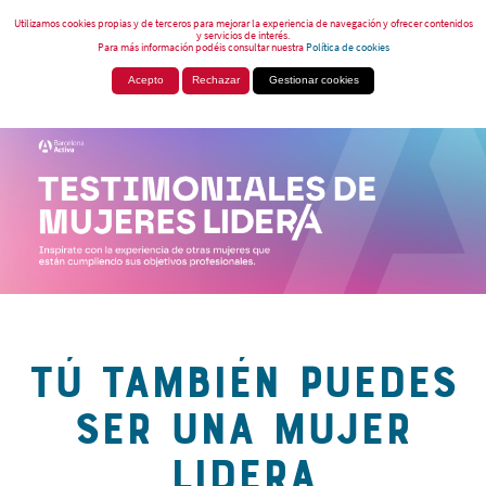
Utilizamos cookies propias y de terceros para mejorar la experiencia de navegación y ofrecer contenidos
y servicios de interés.
Para más información podéis consultar nuestra
Política de cookies
Acepto
Rechazar
Gestionar cookies
TÚ TAMBIÉN PUEDES
SER UNA MUJER
LIDERA