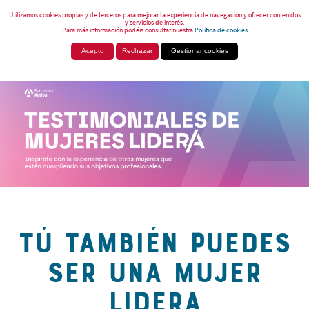
Utilizamos cookies propias y de terceros para mejorar la experiencia de navegación y ofrecer contenidos
y servicios de interés.
Para más información podéis consultar nuestra
Política de cookies
Acepto
Rechazar
Gestionar cookies
TÚ TAMBIÉN PUEDES
SER UNA MUJER
LIDERA