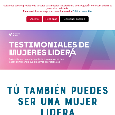
Utilizamos cookies propias y de terceros para mejorar la experiencia de navegación y ofrecer contenidos
y servicios de interés.
Para más información podéis consultar nuestra
Política de cookies
Acepto
Rechazar
Gestionar cookies
TÚ TAMBIÉN PUEDES
SER UNA MUJER
LIDERA