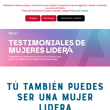
Utilizamos cookies propias y de terceros para mejorar la experiencia de navegación y ofrecer contenidos
y servicios de interés.
Para más información podéis consultar nuestra
Política de cookies
Acepto
Rechazar
Gestionar cookies
TÚ TAMBIÉN PUEDES
SER UNA MUJER
LIDERA