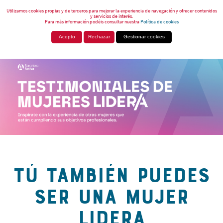
Utilizamos cookies propias y de terceros para mejorar la experiencia de navegación y ofrecer contenidos
y servicios de interés.
Para más información podéis consultar nuestra
Política de cookies
Acepto
Rechazar
Gestionar cookies
TÚ TAMBIÉN PUEDES
SER UNA MUJER
LIDERA