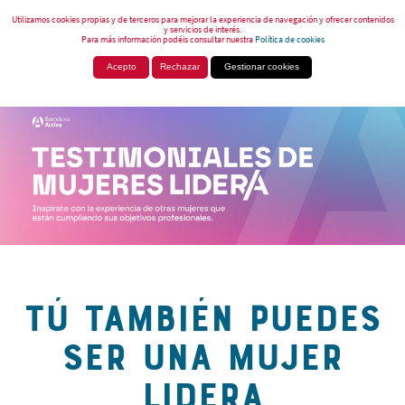
Utilizamos cookies propias y de terceros para mejorar la experiencia de navegación y ofrecer contenidos
y servicios de interés.
Para más información podéis consultar nuestra
Política de cookies
Acepto
Rechazar
Gestionar cookies
TÚ TAMBIÉN PUEDES
SER UNA MUJER
LIDERA