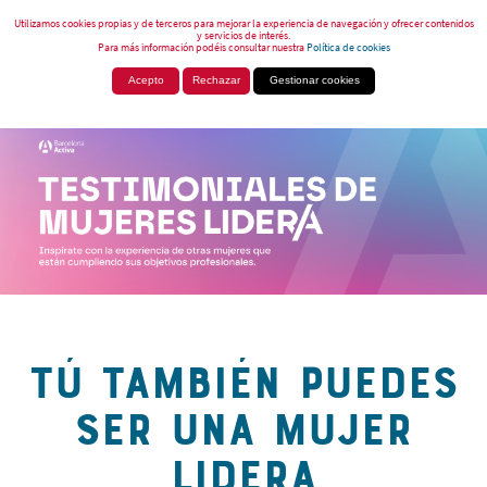
Utilizamos cookies propias y de terceros para mejorar la experiencia de navegación y ofrecer contenidos
y servicios de interés.
Para más información podéis consultar nuestra
Política de cookies
Acepto
Rechazar
Gestionar cookies
TÚ TAMBIÉN PUEDES
SER UNA MUJER
LIDERA