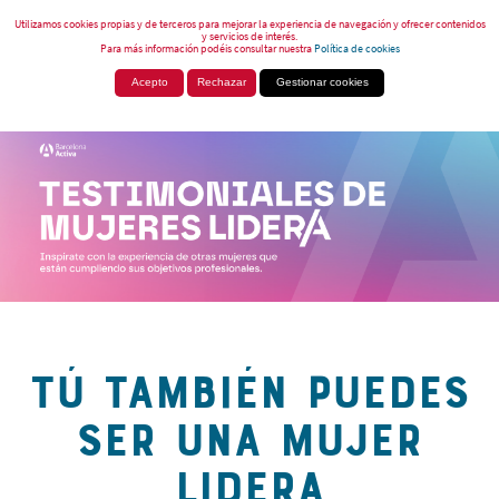
Utilizamos cookies propias y de terceros para mejorar la experiencia de navegación y ofrecer contenidos
y servicios de interés.
Para más información podéis consultar nuestra
Política de cookies
Acepto
Rechazar
Gestionar cookies
TÚ TAMBIÉN PUEDES
SER UNA MUJER
LIDERA